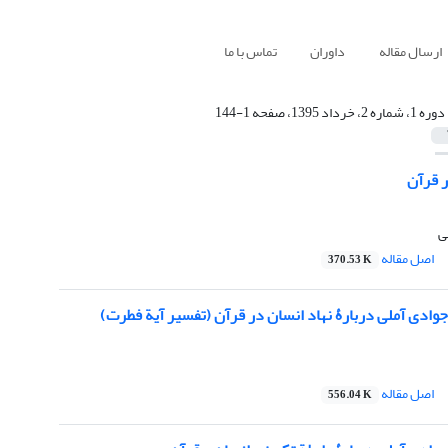
ارسال مقاله
داوران
تماس با ما
دوره 1، شماره 2، خرداد 1395، صفحه 1-144
 قرآن
ی
اصل مقاله
370.53 K
 جوادی آملی دربارۀ نهاد انسان در قرآن (تفسیر آیة فطرت)
اصل مقاله
556.04 K