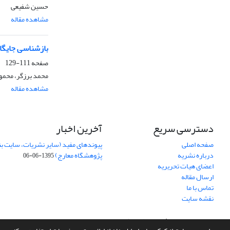
حسین شفیعی
مشاهده مقاله
بازشناسی جایگا
صفحه
111-129
محمد برزگر، محمو
مشاهده مقاله
دسترسی سریع
آخرین اخبار
صفحه اصلی
پیوندهای مفید (سایر نشریات، سایت بن
درباره نشریه
پژوهشگاه معارج)
1395-06-06
اعضای هیات تحریریه
ارسال مقاله
تماس با ما
نقشه سایت
سامانه مدیریت نشریات علمی.
طراحی و پیاده سازی از
سیناوب