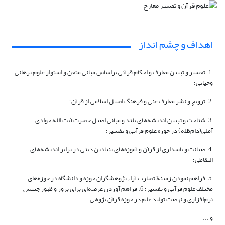
اهداف و چشم انداز
1. تفسیر و تبیین معارف و احکام قرآنی براساس مبانی متقن و استوار علوم برهانی
وحیانی؛
2. ترویج و نشر معارف غنی و فرهنگ اصیل اسلامی از قرآن؛
3. شناخت و تبیین اندیشه‌های بلند و مبانی اصیل حضرت آیت الله جوادی
آملی(دام‌ظله)
در حوزه علوم قرآنی و تفسیر؛
4. صیانت و پاسداری از قرآن و آموزه‌های بنیادینِ دینی در برابر اندیشه‌های
التقاطی؛
5. فراهم ‌نمودن زمینة تضارب آراء پژوهشگران حوزه و دانشگاه در حوزه‌های
مختلف علوم قرآنی و تفسیر؛
6. فراهم آوردن عرصه‌ای برای بروز و ظهور جنبش
نرم‌افزاری و نهضت تولید علم در حوزه قرآن پژوهی
و ...