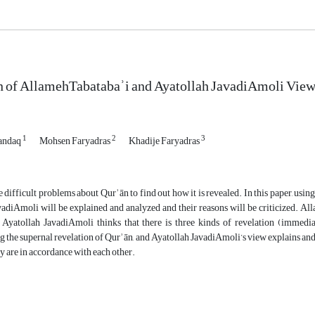
of AllamehTabatabaʾi and Ayatollah JavadiAmoli Views
1
2
3
andaq
Mohsen Faryadras
Khadije Faryadras
the difficult problems about Qurʾān to find out how it is revealed. In this paper, u
adiAmoli will be explained and analyzed and their reasons will be criticized. Al
 Ayatollah JavadiAmoli thinks that there is three kinds of revelation (immediat
 the supernal revelation of Qurʾān, and Ayatollah JavadiAmoli’s view explains and ar
y are in accordance with each other.