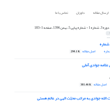
ارسال مقاله
داوران
تماس با ما
دوره 3، شماره 1 - شماره پیاپی 5، بهمن 1396، صفحه 1-183
شماره
اره
اصل مقاله
290.1 K
لامه جوادی آملی
اصل مقاله
381.46 K
 الله جوادی به مراتب محبّت الهی در عالم هستی