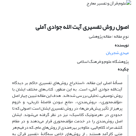
اصول روش تفسیری آیت الله جوادی آملی
نوع مقاله : مقاله پژوهشی
نویسنده
مهدی شجریان
پژوهشگاه علوم و فرهنگ اسلامی
چکیده
مسألۀ اصلی این مقاله، «استخراج روش‌های تفسیری حاکم بر دیدگاه
آیت‌الله جوادی آملی» است. به این منظور، کتاب‌های مختلف ایشان با
روش توصیفی ـ تحلیلی بررسی شده‌اند. هدف این مقاله تبیین چهار اصل
«مؤلف‌محوری»، «روش‌مندی»، «مانع نبودن فاصلۀ تاریخی» و «لزوم
پرهیز از تأثیر پیش‌فرض‌ها» در روش تفسیری ایشان است؛ اصولی که تا
حدودی در «هرمنوتیک کلاسیک» نیز در نظر گرفته می‌شوند. ایشان
اصل روش‌مندی را در خدمت مؤلف‌محوری قرار می‌دهند و در مقام
کشف مراد کلام الهی، علاوه بر بهره‌مندی از روش‌های عام ـ که در فهم هر
متنی کارآمد هستند ـ از روش‌های خاص سه‌گانۀ «تفسیر قرآن به