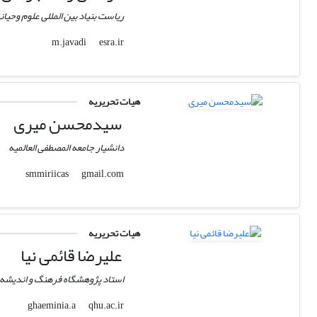
ریاست بنیاد بین المللی علوم وحیان
esra.ir
m.javadi
هیات تحریریه
سیدمحسن میری
دانشیار جامعه المصطفی العالمیه
gmail.com
smmiriicas
هیات تحریریه
علیرضا قائمی نیا
استاد پژوهشگاه فرهنگ و اندیشه.
qhu.ac.ir
ghaeminia.a