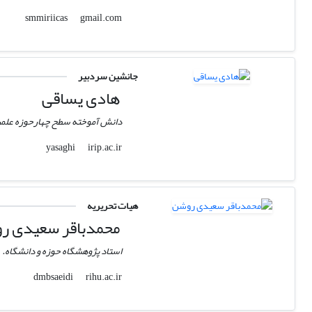
gmail.com
smmiriicas
جانشین سردبیر
هادی یساقی
دانش آموخته سطح چهارحوزه علمی
irip.ac.ir
yasaghi
هیات تحریریه
محمدباقر سعیدی ر
استاد پژوهشگاه حوزه و دانشگاه.
rihu.ac.ir
dmbsaeidi