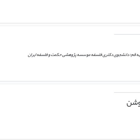
ه قم؛ دانشجوی دکتری فلسفه موسسه پژوهشی حکمت و فلسفه ایران
وشن