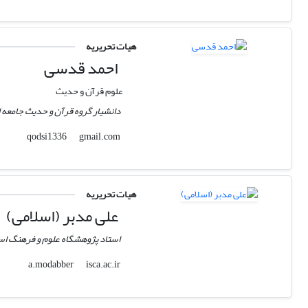
هیات تحریریه
احمد قدسی
علوم قرآن و حدیث
دانشیار گروه قرآن و حدیث جامعه ا
gmail.com
qodsi1336
هیات تحریریه
علی مدبر (اسلامی)
استاد پژوهشگاه علوم و فرهنگ اس
isca.ac.ir
a.modabber