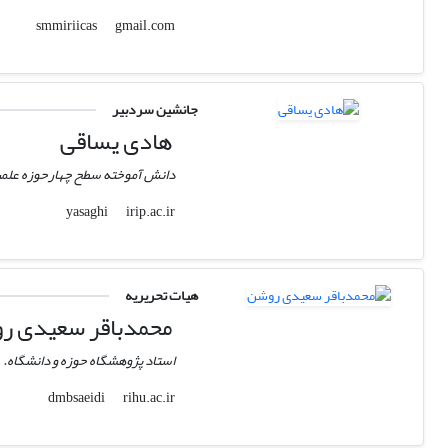
gmail.com
smmiriicas
جانشین سردبیر
هادی یساقی
دانش آموخته سطح چهارحوزه علمی
irip.ac.ir
yasaghi
هیات تحریریه
محمدباقر سعیدی ر
استاد پژوهشگاه حوزه و دانشگاه.
rihu.ac.ir
dmbsaeidi