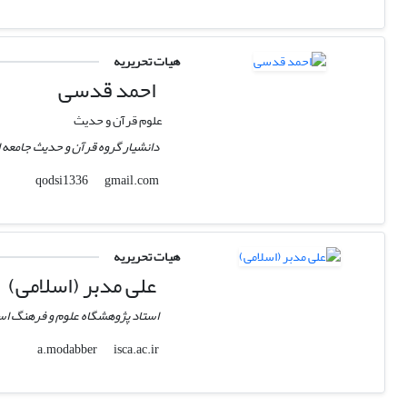
هیات تحریریه
احمد قدسی
علوم قرآن و حدیث
دانشیار گروه قرآن و حدیث جامعه ا
gmail.com
qodsi1336
هیات تحریریه
علی مدبر (اسلامی)
استاد پژوهشگاه علوم و فرهنگ اس
isca.ac.ir
a.modabber