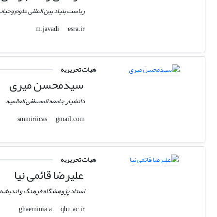
ریاست بنیاد بین المللی علوم وحیان
esra.ir
m.javadi
هیات تحریریه
سیدمحسن میری
دانشیار جامعه المصطفی العالمیه
gmail.com
smmiriicas
هیات تحریریه
علیرضا قائمی نیا
استاد پژوهشگاه فرهنگ و اندیشه.
qhu.ac.ir
ghaeminia.a