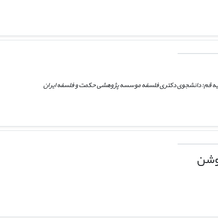
ه قم؛ دانشجوی دکتری فلسفه موسسه پژوهشی حکمت و فلسفه ایران
وشن