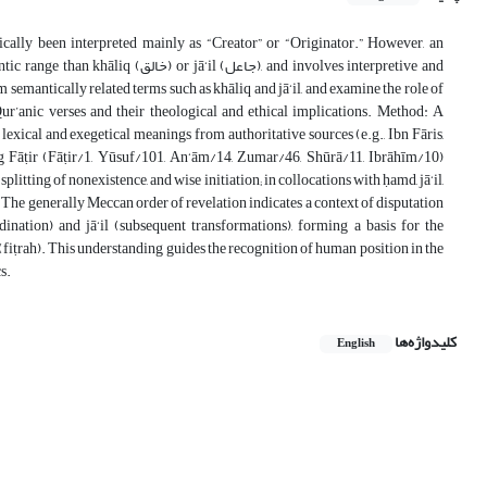
cally been interpreted mainly as “Creator” or “Originator.” However, an
broader semantic range than khāliq
 semantically related terms such as khāliq and jā‘il, and examine the role of
ur’anic verses and their theological and ethical implications. Method: A
lexical and exegetical meanings from authoritative sources (e.g., Ibn Fāris,
ing Fāṭir (Fāṭir/1, Yūsuf/101, An‘ām/14, Zumar/46, Shūrā/11, Ibrāhīm/10)
plitting of nonexistence, and wise initiation; in collocations with ḥamd, jā‘il,
n. The generally Meccan order of revelation indicates a context of disputation
dination) and jā‘il (subsequent transformations), forming a basis for the
iṭrah). This understanding guides the recognition of human position in the
s.
کلیدواژه‌ها
English