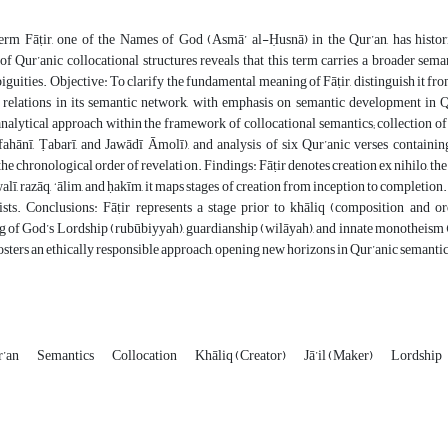
erm Fāṭir, one of the Names of God (Asmā’ al-Ḥusnā) in the Qur’an, has histori
examination of Qur’anic collocational structures reveals that this term carries a  (خالق) or jā‘il (جاعل), retive and
guities. Objective: To clarify the fundamental meaning of Fāṭir, distinguish it from
l relations in its semantic network, with emphasis on semantic development in Q
nalytical approach within the framework of collocational semantics; collection of 
fahānī, Ṭabarī, and Jawādī Āmolī), and analysis of six Qur’anic verses contain
he chronological order of revelation. Findings: Fāṭir denotes creation ex nihilo, the s
 walī, razāq, ‘ālim, and ḥakīm, it maps stages of creation from inception to completio
ists. Conclusions: Fāṭir represents a stage prior to khāliq (composition and or
 of God’s Lordship (rubūbiyyah), guardianship (wilāyah), and innate monotheism (f
sters an ethically responsible approach, opening new horizons in Qur’anic semantic
r’an
Semantics
Collocation
Khāliq (Creator)
Jā’il (Maker)
Lordship