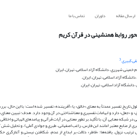
ارسال مقاله
داوران
تماس با ما
 محور روابط همنشینی در قرآن کریم
3
ی کبیری
 خمینی شهرری، دانشگاه آزاد اسلامی، تهران، ایران
انشگاه آزاد اسلامی، تهران، ایران.
دانشگاه آزاد اسلامی، تهران، ایران.
ول تاریخ تفسیر عمدتاً به معنای «خالق» یا «آفریننده» تفسیر شده است؛ با این حال، ب
 و «جعل» دارد و ابهامات تفسیری و معناشناختی در آن وجود دارد. هدف: تبیین معنای بن
در شبکه معنایی آن، با تأکید بر تطور معنایی در آیات قرآنی و پیامدهای الهیاتی و اخلاق
از منابع معتبر (مانند ابن فارس، راغب اصفهانی، طبری و جوادی آملی)، و تحلیل شش آ
 یوسف/۱۰۱، انعام/۱۴، زمر/۴۶، شوری/۱۱، ابراهیم/۱۰) بر اساس ترتیب نزول. یافته‌ها: «فاطر» دلالت بر ابداع از عدم، شکافتن نیستی و آغ