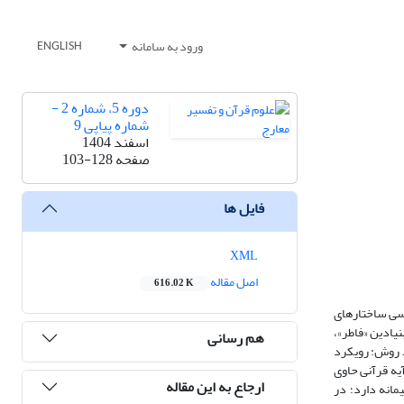
ورود به سامانه
ENGLISH
دوره 5، شماره 2 -
شماره پیاپی 9
اسفند 1404
صفحه
103-128
فایل ها
XML
اصل مقاله
616.02 K
ررسی ساختارهای
یادین «فاطر»،
هم رسانی
ی. روش: رویکرد
یه قرآنی حاوی
ارجاع به این مقاله
ازگری حکیمانه دارد؛ در