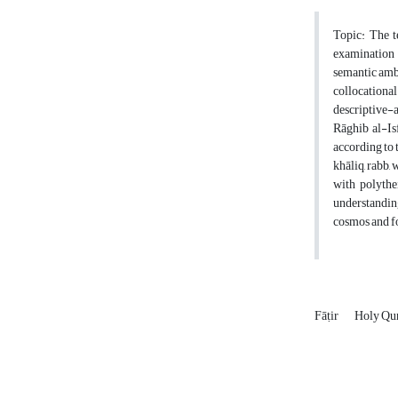
Topic: The t
and involves interp
semantic ambi
collocationa
descriptive-a
Rāghib al-Is
according to t
khāliq, rabb,
with polythe
understanding
cosmos and fo
Fāṭir
Holy Qu