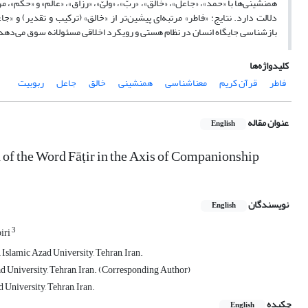
همنشینی‌ها با «حمد»، «جاعل»، «خالق»، «ربّ»، «ولیّ»، «رزاق»، «عالم» و «حکم»، م
دلالت دارد. نتایج: «فاطر» مرتبه‌ای پیشین‌تر از «خالق» (ترکیب و تقدیر) و «
بازشناسی جایگاه انسان در نظام هستی و رویکرد اخلاقی مسئولانه سوق می‌دهد 
کلیدواژه‌ها
فاطر
قرآن کریم
معناشناسی
همنشینی
خالق
جاعل
ربوبیت
عنوان مقاله
English
n of the Word Fāṭir in the Axis of Companionship
نویسندگان
English
3
iri
 Islamic Azad University, Tehran, Iran.
ad University, Tehran, Iran. (Corresponding Author)
 University, Tehran, Iran.
چکیده
English