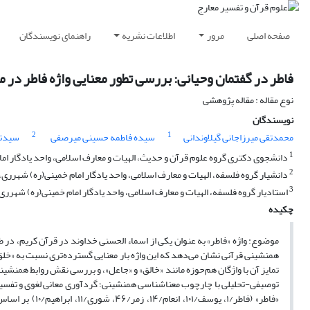
صفحه اصلی
مرور
اطلاعات نشریه
راهنمای نویسندگان
فاطر در گفتمان وحیانی: بررسی تطور معنایی واژه فاطر در
نوع مقاله : مقاله پژوهشی
نویسندگان
2
1
محمدتقی میرزاجانی گیلاوندانی
سیده فاطمه حسینی میرصفی
سیدتق
1
دانشجوی دکتری گروه علوم قرآن و حدیث، الهیات و معارف اسلامی، واحد یادگار امام
2
دانشیار گروه فلسفه، الهیات و معارف اسلامی، واحد یادگار امام خمینی(ره) شهرری، د
3
استادیار گروه فلسفه، الهیات و معارف اسلامی، واحد یادگار امام خمینی(ره) شهرری، 
چکیده
موضوع: واژه «فاطر» به عنوان یکی از اسماء الحسنی خداوند در قرآن کریم، در ط
همنشینی قرآنی نشان می‌دهد که این واژه بار معنایی گسترده‌تری نسبت به «خلق»
تمایز آن با واژگان هم‌حوزه مانند «خالق» و «جاعل»، و بررسی نقش روابط همنشینی 
توصیفی-تحلیلی با چارچوب معناشناسی همنشینی؛ گردآوری معانی لغوی و تفسیری 
«فاطر» (فاطر/۱،