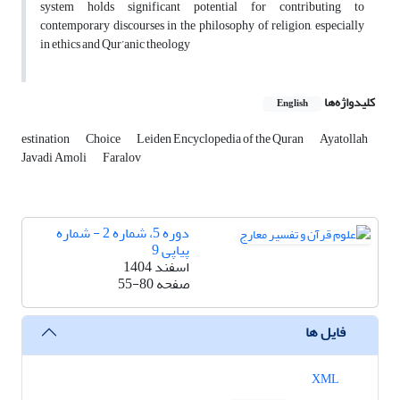
system holds significant potential for contributing to
contemporary discourses in the philosophy of religion, especially
in ethics and Qur’anic theology
کلیدواژه‌ها
English
estination
Choice
Leiden Encyclopedia of the Quran
Ayatollah
Javadi Amoli
Faralov
دوره 5، شماره 2 - شماره
پیاپی 9
اسفند 1404
صفحه
55-80
فایل ها
XML