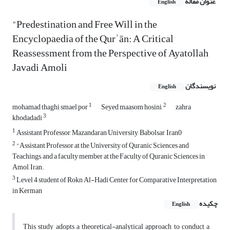
عنوان مقاله
English
"Predestination and Free Will in the
Encyclopaedia of the Qurʾān: A Critical
Reassessment from the Perspective of Ayatollah
Javadi Amoli
نویسندگان
English
1
2
mohamad thaghi smael por
Seyed maasom hosini,
zahra
3
khodadadi
1
Assistant Professor, Mazandaran University, Babolsar, Iran0
2
"Assistant Professor at the University of Quranic Sciences and
Teachings, and a faculty member at the Faculty of Quranic Sciences in
Amol, Iran.
3
Level 4 student of Rokn Al-Hadi Center for Comparative Interpretation
in Kerman
چکیده
English
This study adopts a theoretical-analytical approach to conduct a