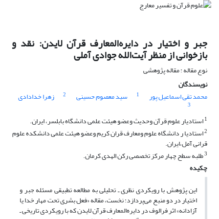
جبر و اختیار در دایره‌المعارف قرآن لایدن: نقد و
بازخوانی از منظر آیت‌الله جوادی آملی
نوع مقاله : مقاله پژوهشی
نویسندگان
2
1
محمد تقی اسماعیل پور
سید معصوم حسینی
زهرا خدادادی
3
1
استادیار علوم قرآن وحدیث وعضو هیئت علمی دانشگاه بابلسر، ایران.
2
استادیا ر دانشگاه علوم ومعارف قران کریم وعضو هیئت علمی دانشکده علوم
قرانی آمل،ایران.
3
طلبه سطح چهار مرکز تخصصی رکن الهدی کرمان.
چکیده
این پژوهش با رویکردی نظری ـ تحلیلی به مطالعه تطبیقی مسئله جبر و
اختیار در دو منبع می‌پردازد: نخست، مقاله «فعل بشری تحت مهار خدا یا
آزادانه» اثر فرالوف در دایره‌المعارف قرآن لایدن که با رویکردی تاریخی ـ