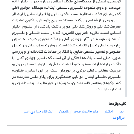
توصیفی، تبیینی از دیدگاه‌های متکثر اسلامی درباره جبر و اختیار ارائه
می‌دهد؛ و دوم، منظومه تفسیری ـ فلسفی آیت‌الله عبدالله جوادی آملی
که بر مبنای حکمت متعالیه، نسبت قدرت الهی و اختیار انسانی را از منظر
عقل و وحی بازشناسی می‌کند. مسئله محوری پژوهش، واکاوی تمایزات
معرفت‌شناختی و روش‌شناختی دو برداشت یادشده از مفهوم اختیار
انسانی است. نظریه «امر بین الامرین» که در سنت فلسفی و تفسیری
شیعه و به‌ویژه در آثار جوادی آملی جایگاه محوری دارد، به عنوان
چارچوب اصلی تحلیل انتخاب شده است. روش تحقیق، مبتنی بر تحلیل
مفهومی و تفسیر فلسفی منابع، با اتکاء بر مطالعات کتابخانه‌ای و بررسی
متون اصلی است. یافته‌ها حاکی از آن است که تفسیر جوادی آملی، با
تأکید بر اراده آزاد، مسئولیت و فاعلیت اخلاقی انسان، از انسجام درونی و
ظرفیت عقلانی ـ نقلی برتری برخوردار است. بر این اساس، منظومه
تفسیری ـ فلسفی ایشان، توانایی چشمگیری برای ایفای نقش سازنده در
گفت‌وگوهای معاصر فلسفه دین، به ویژه در حوزه الهیات و مسئله جبر و
اختیار، داراست.
کلیدواژه‌ها
جبر
اختیار
دایره المعارف قرآن لایدن
آیت الله جوادی آملی
فرالوف