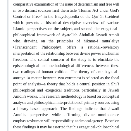
comparative examination of the issue of determinism and free will
in two distinct sources: first, the article “Human Act under God’s
Control or Free?” in the Encyclopaedia of the Qurʾān (Leiden),
which presents a historical-descriptive overview of various
Islamic perspectives on the subject; and second, the exegetical-
philosophical framework of Ayatollah Abdullah Jawadi Amoli,
who, drawing on the principles of ḥikmat-i mutaʿāliya
(Transcendent Philosophy), offers a rational-revelatory
interpretation of the relationship between divine power and human
freedom. The central concern of the study is to elucidate the
epistemological and methodological differences between these
two readings of human volition. The theory of amr bayn al-
amrayn (a matter between two extremes) is selected as the focal
point of analysis—a theory that holds a central position in Shiʿi
philosophical and exegetical traditions, particularly in Jawadi
Amoli’s works. The research methodology is based on conceptual
analysis and philosophical interpretation of primary sources using
a library-based approach. The findings indicate that Jawadi
Amoli’s perspective, while affirming divine omnipotence,
emphasizes human will, responsibility, and moral agency. Based on
these findings, it may be asserted that his exegetical-philosophical