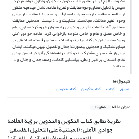
مکتوبات (لوح) را در تطابق کتاب تکوین با تدوین، واکاوی خواهیم کرد.
سپس با تحلیل معنای وجوه مطابقت و نظریۀ علامه، نشان می‏دهیم منظور
از مطابقت، مطابقت ازجمیعِ‏جهات (مساوقت و عینیت) یا مطابقت از برخی
وجوه، نظیر مماثلت، مجانست، مشابهت و ...) نیست. همچنین مطابقت
مصادیق آیات کلمات تکوینی و تدوینی را نمی‏توان با رویکرد تساوی، عام
و خاص مطلق و عام و خاص من‏وجه بازخوانی کرد. علامه جوادی آملی
وجوه مطابقت این دو کتاب را به‏نحو اتحاد حقیقت و رقیقت، اتحاد ظلی بر
مبنای تشکیک و همچنین به‏صورت اجمال و تفصیل تبیین می‏کنند. ایشان
برخی از شاخص‏های مشترک این‏دو کتاب را هماهنگی آن‏ها در احسن بودن
نظام، اشتمال بر ظهر و بطن، بی‏انتهایی کلمات، وصف جمال و جلال و ...
می‏دانند.
کلیدواژه‌ها
تطابق
کتاب
کتاب تکوین
کتاب تدوین
عنوان مقاله
English
نظریة تطابق کتاب التکوین والتدوین برؤیة العلّامة
جوادی الآملی؛ (المبتنیة على التحلیل الفلسفی –
التفسیری لأوصاف القرآن فی القرآن)