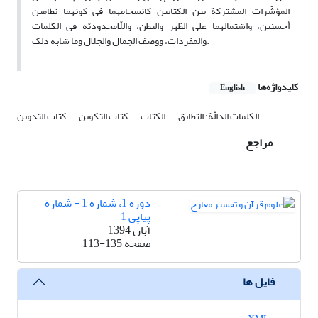
المؤشّرات المشترکة بین الکتابین کانسجامهما فی کونهما نظامین
أحسنین، واشتمالهما على الظهر والبطن، واللّامحدودیّة فی الکلمات
والمفردات، ووصف الجمال والجلال وما شابه ذلک.
کلیدواژه‌ها
English
الکلمات الدالّة: التطابق
الکتاب
کتاب التکوین
کتاب التدوین
مراجع
دوره 1، شماره 1 - شماره
پیاپی 1
آبان 1394
صفحه
113-135
فایل ها