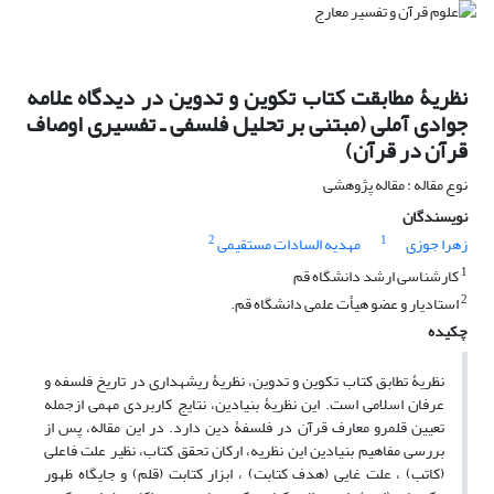
نظریۀ مطابقت کتاب تکوین و تدوین در دیدگاه علامه
جوادی آملی (مبتنی بر تحلیل فلسفی ـ تفسیری اوصاف
قرآن در قرآن)
نوع مقاله : مقاله پژوهشی
نویسندگان
2
1
زهرا جوزی
مهدیه السادات مستقیمی
1
کارشناسی ارشد دانشگاه قم
2
استادیار و عضو هیأت علمی دانشگاه قم.
چکیده
نظریۀ تطابق کتاب تکوین و تدوین، نظریۀ ریشه‏داری در تاریخ فلسفه و
عرفان اسلامی است. این نظریۀ بنیادین، نتایج کاربردی مهمی ازجمله
تعیین قلمرو معارف قرآن در فلسفۀ دین دارد. در این مقاله، پس از
بررسی مفاهیم بنیادین این نظریه، ارکان تحقق کتاب، نظیر علت فاعلی
(کاتب) ، علت غایی (هدف کتابت) ، ابزار کتابت (قلم) و جایگاه ظهور