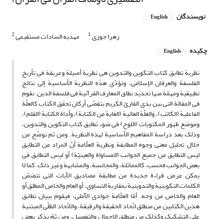
نویسندگان
English
2
1
زهرا جوزی
مهدیه السادات مستقیمی
چکیده
English
نظریة تطابق کتاب التکوین والتدوین هی نظریة أصیلة وعریقة فی تأریخ
الفلسفة والعرفان الإسلامی، وتؤدّی هذه النظریة الأساسیة إلى نتائج
تطبیقیة ومهمّة منها تحدید نطاق المعارف القرآنیة فی فلسفة الدین. نقوم
فی المقالة التی بین یدی القارئ الکریم بتقصّی أرکان تحقق الکتاب کالعلّة
الفاعلیة (الکاتب)، والعلّة الغائیة (الغایة من الکتابة)، وأداة الکتابة (القلم)،
وموضع ظهور المکتوبات (اللوح) فی ضوء تطابق کتاب التکوین والتدوین،
وذلک بعد دراسة المفاهیم الأساسیة لهذه النظریة. ومن ثم نوضّح من
خلال تحلیل معنى وجوه المطابقة ونظریة العلّامة أنّ المراد من التطابق
لیس التطابق من جمیع الجوانب (المساواة والعینیّة) أو لیس التطابق فی
بعض الجوانب فحسب، کالمماثلة، والمجانسة، والمشابهة وغیر ذلک. کما لا
یمکن عرض قراءة جدیدة من مطابقة مصادیق الآیات التی تتضمّن
الکلمات التکوینیة والتدوینیة بمقاربة التساوی، أو العام والخاص المطلق أو
العام والخاص من وجه. أمّا العلّامة جوادی الآملی، فیقوم ببیان تطابق
هذین الکتابین من منطلق اتّحاد الحقیقة والرقیقة، والاتّحاد الظلّی المبتنیة
على التشکیک وکذلک من منطلق الإجمال والتفصیل، ومن ثمّ یذکر بعض