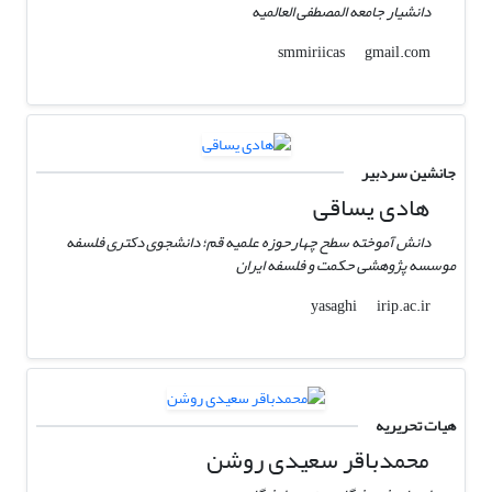
دانشیار جامعه المصطفی العالمیه
gmail.com
smmiriicas
جانشین سردبیر
هادی یساقی
دانش آموخته سطح چهارحوزه علمیه قم؛ دانشجوی دکتری فلسفه
موسسه پژوهشی حکمت و فلسفه ایران
irip.ac.ir
yasaghi
هیات تحریریه
محمدباقر سعیدی روشن