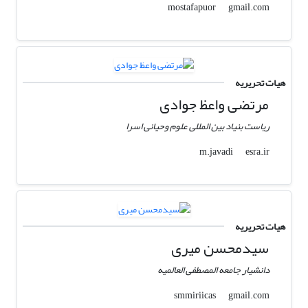
gmail.com
mostafapuor
هیات تحریریه
مرتضی واعظ جوادی
ریاست بنیاد بین المللی علوم وحیانی اسرا
esra.ir
m.javadi
هیات تحریریه
سیدمحسن میری
دانشیار جامعه المصطفی العالمیه
gmail.com
smmiriicas